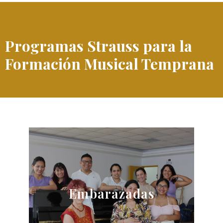
Programas Strauss para la
Formación Musical Temprana
Canto Pre Natal
Embarazadas
Ver información